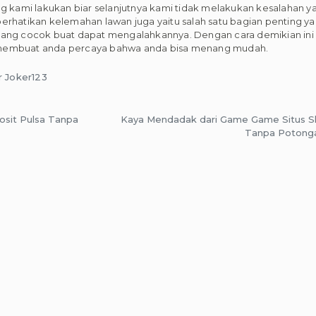
ng kami lakukan biar selanjutnya kami tidak melakukan kesalahan y
atikan kelemahan lawan juga yaitu salah satu bagian penting ya
yang cocok buat dapat mengalahkannya. Dengan cara demikian ini 
i membuat anda percaya bahwa anda bisa menang mudah.
r Joker123
sit Pulsa Tanpa
Kaya Mendadak dari Game Game Situs Sl
Tanpa Potonga