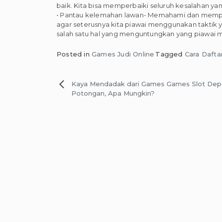
baik. Kita bisa memperbaiki seluruh kesalahan ya
• Pantau kelemahan lawan- Memahami dan memperh
agar seterusnya kita piawai menggunakan taktik 
salah satu hal yang menguntungkan yang piawa
Posted in
Games Judi Online
Tagged
Cara Dafta
Post
Kaya Mendadak dari Games Games Slot Depo
Potongan, Apa Mungkin?
navigation