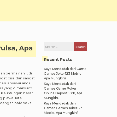
Search
ulsa, Apa
for:
Recent Posts
Kaya Mendadak dari Game
an permainan judi
Games Joker123 Mobile,
ngat bisa dan sangat
Apa Mungkin?
harus piawai anda
Kaya Mendadak dari
mes yang dimaksud?
Games Game Poker
n keuntungan besar
Online Deposit 10rb, Apa
 piawai kita
Mungkin?
 dengan baik bakal
Kaya Mendadak dari
Games Games Joker123
Mobile, Apa Mungkin?