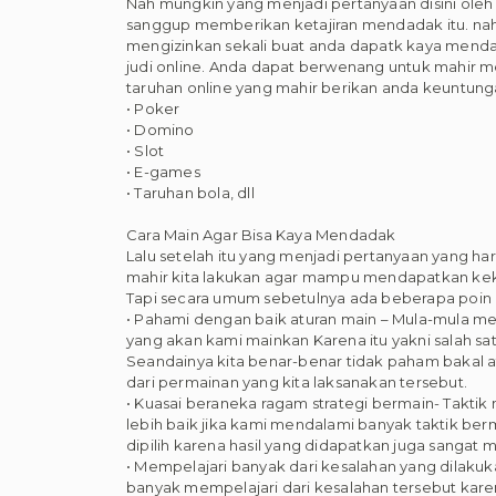
Nah mungkin yang menjadi pertanyaan disini oleh
sanggup memberikan ketajiran mendadak itu. nah
mengizinkan sekali buat anda dapatk kaya menda
judi online. Anda dapat berwenang untuk mahir m
taruhan online yang mahir berikan anda keuntunga
• Poker
• Domino
• Slot
• E-games
• Taruhan bola, dll
Cara Main Agar Bisa Kaya Mendadak
Lalu setelah itu yang menjadi pertanyaan yang h
mahir kita lakukan agar mampu mendapatkan kekay
Tapi secara umum sebetulnya ada beberapa poin 
• Pahami dengan baik aturan main – Mula-mula me
yang akan kami mainkan Karena itu yakni salah s
Seandainya kita benar-benar tidak paham bakal 
dari permainan yang kita laksanakan tersebut.
• Kuasai beraneka ragam strategi bermain- Taktik
lebih baik jika kami mendalami banyak taktik be
dipilih karena hasil yang didapatkan juga sangat
• Mempelajari banyak dari kesalahan yang dilak
banyak mempelajari dari kesalahan tersebut kare