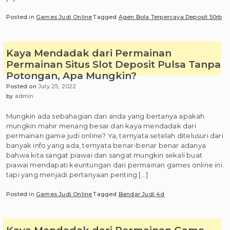
Posted in
Games Judi Online
Tagged
Agen Bola Terpercaya Deposit 50rb
Kaya Mendadak dari Permainan
Permainan Situs Slot Deposit Pulsa Tanpa
Potongan, Apa Mungkin?
Posted on
July 25, 2022
by
admin
Mungkin ada sebahagian dari anda yang bertanya apakah
mungkin mahir menang besar dan kaya mendadak dari
permainan game judi online? Ya, ternyata setelah ditelusuri dari
banyak info yang ada, ternyata benar-benar benar adanya
bahwa kita sangat piawai dan sangat mungkin sekali buat
piawai mendapati keuntungan dari permainan games online ini.
tapi yang menjadi pertanyaan penting […]
Posted in
Games Judi Online
Tagged
Bandar Judi 4d