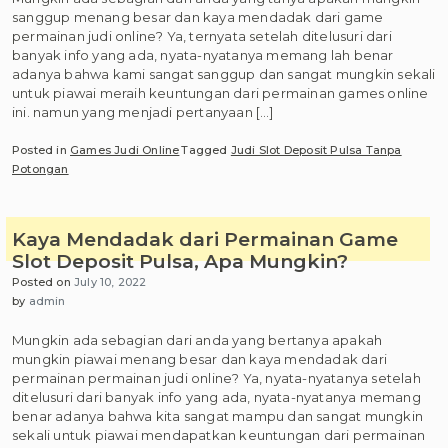
sanggup menang besar dan kaya mendadak dari game
permainan judi online? Ya, ternyata setelah ditelusuri dari
banyak info yang ada, nyata-nyatanya memang lah benar
adanya bahwa kami sangat sanggup dan sangat mungkin sekali
untuk piawai meraih keuntungan dari permainan games online
ini. namun yang menjadi pertanyaan […]
Posted in
Games Judi Online
Tagged
Judi Slot Deposit Pulsa Tanpa
Potongan
Kaya Mendadak dari Permainan Game
Slot Deposit Pulsa, Apa Mungkin?
Posted on
July 10, 2022
by
admin
Mungkin ada sebagian dari anda yang bertanya apakah
mungkin piawai menang besar dan kaya mendadak dari
permainan permainan judi online? Ya, nyata-nyatanya setelah
ditelusuri dari banyak info yang ada, nyata-nyatanya memang
benar adanya bahwa kita sangat mampu dan sangat mungkin
sekali untuk piawai mendapatkan keuntungan dari permainan