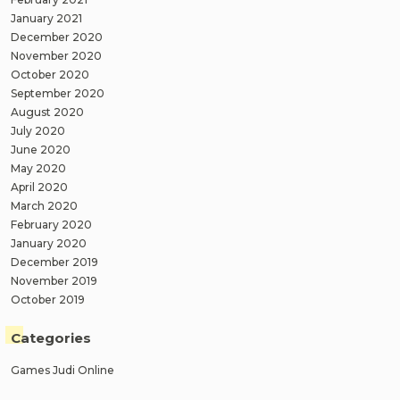
January 2021
December 2020
November 2020
October 2020
September 2020
August 2020
July 2020
June 2020
May 2020
April 2020
March 2020
February 2020
January 2020
December 2019
November 2019
October 2019
Categories
Games Judi Online