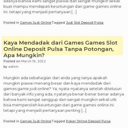
adanya bahwa kami sangat piawai dan sangat mungkin sekali
buat mampu mendapati keuntungan dari game games online
ini. tetapi yang menjadi pertanyaan […]
Posted in
Games Judi Online
Tagged
Judi Slot Deposit Pulsa
Kaya Mendadak dari Games Games Slot
Online Deposit Pulsa Tanpa Potongan,
Apa Mungkin?
Posted on
March 16, 2022
by
admin
Mungkin ada sebahagian dari anda yang tanya apakah
mungkin piawai menang besar dan kaya mendadak dari
games game judi online? Ya, nyata-nyatanya setelah ditelusuri
dari banyak info yang ada, nyatanya benar-benar benar adanya
bahwa kami sangat sanggup dan sangat mungkin sekali utk
bisa memperoleh keuntungan dari game games online ini.
tetapi yang menjadi pertanyaan penting […]
Posted in
Games Judi Online
Tagged
Poker Online Deposit Pulsa