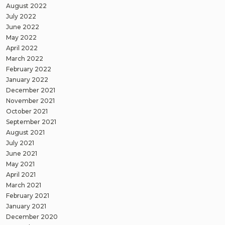
August 2022
July 2022
June 2022
May 2022
April 2022
March 2022
February 2022
January 2022
December 2021
November 2021
October 2021
September 2021
August 2021
July 2021
June 2021
May 2021
April 2021
March 2021
February 2021
January 2021
December 2020