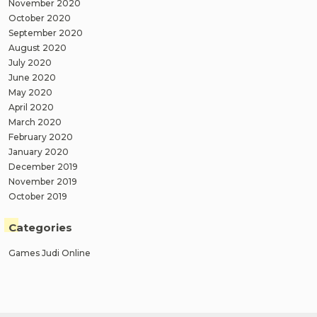
November 2020
October 2020
September 2020
August 2020
July 2020
June 2020
May 2020
April 2020
March 2020
February 2020
January 2020
December 2019
November 2019
October 2019
Categories
Games Judi Online