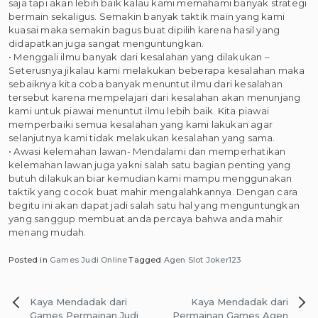
saja tapi akan lebih baik kalau kami memahami banyak strategi
bermain sekaligus. Semakin banyak taktik main yang kami
kuasai maka semakin bagus buat dipilih karena hasil yang
didapatkan juga sangat menguntungkan.
• Menggali ilmu banyak dari kesalahan yang dilakukan –
Seterusnya jikalau kami melakukan beberapa kesalahan maka
sebaiknya kita coba banyak menuntut ilmu dari kesalahan
tersebut karena mempelajari dari kesalahan akan menunjang
kami untuk piawai menuntut ilmu lebih baik. Kita piawai
memperbaiki semua kesalahan yang kami lakukan agar
selanjutnya kami tidak melakukan kesalahan yang sama.
• Awasi kelemahan lawan- Mendalami dan memperhatikan
kelemahan lawan juga yakni salah satu bagian penting yang
butuh dilakukan biar kemudian kami mampu menggunakan
taktik yang cocok buat mahir mengalahkannya. Dengan cara
begitu ini akan dapat jadi salah satu hal yang menguntungkan
yang sanggup membuat anda percaya bahwa anda mahir
menang mudah.
Posted in
Games Judi Online
Tagged
Agen Slot Joker123
Post
Kaya Mendadak dari
Kaya Mendadak dari
navigation
Games Permainan Judi
Permainan Games Agen