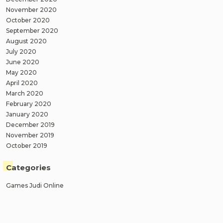
November 2020
October 2020
September 2020
August 2020
July 2020
June 2020
May 2020
April 2020
March 2020
February 2020
January 2020
December 2019
November 2019
October 2019
Categories
Games Judi Online