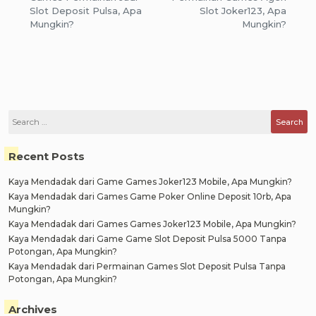
Slot Deposit Pulsa, Apa
Slot Joker123, Apa
Mungkin?
Mungkin?
Search
for:
Recent Posts
Kaya Mendadak dari Game Games Joker123 Mobile, Apa Mungkin?
Kaya Mendadak dari Games Game Poker Online Deposit 10rb, Apa
Mungkin?
Kaya Mendadak dari Games Games Joker123 Mobile, Apa Mungkin?
Kaya Mendadak dari Game Game Slot Deposit Pulsa 5000 Tanpa
Potongan, Apa Mungkin?
Kaya Mendadak dari Permainan Games Slot Deposit Pulsa Tanpa
Potongan, Apa Mungkin?
Archives