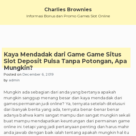
Skip
to
Charlies Brownies
content
Informasi Bonus dan Promo Games Slot Online
Kaya Mendadak dari Game Game Situs
Slot Deposit Pulsa Tanpa Potongan, Apa
Mungkin?
Posted on
December 6, 2019
by
admin
Mungkin ada sebagian dari anda yang bertanya apakah
mungkin sanggup menang besar dan kaya mendadak dari
games permainan judi online? Ya, ternyata setelah ditelusuri
dari banyak berita yang ada, ternyata benar-benar benar
adanya bahwa kami sangat mampu dan sangat mungkin sekali
buat mampu mendapatkan keuntungan dari permainan game
online ini. tetapi yang jadi pertanyaan penting dan harus mahir
anda jawab dengan baik ialah tentang apakah mungkin hal itu