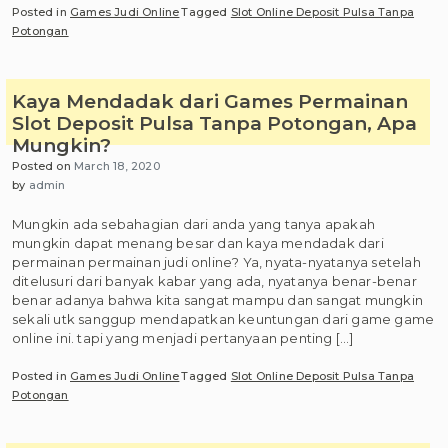
Posted in
Games Judi Online
Tagged
Slot Online Deposit Pulsa Tanpa
Potongan
Kaya Mendadak dari Games Permainan
Slot Deposit Pulsa Tanpa Potongan, Apa
Mungkin?
Posted on
March 18, 2020
by
admin
Mungkin ada sebahagian dari anda yang tanya apakah
mungkin dapat menang besar dan kaya mendadak dari
permainan permainan judi online? Ya, nyata-nyatanya setelah
ditelusuri dari banyak kabar yang ada, nyatanya benar-benar
benar adanya bahwa kita sangat mampu dan sangat mungkin
sekali utk sanggup mendapatkan keuntungan dari game game
online ini. tapi yang menjadi pertanyaan penting […]
Posted in
Games Judi Online
Tagged
Slot Online Deposit Pulsa Tanpa
Potongan