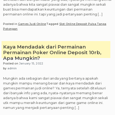
adanya bahwa kita sangat piawai dan sangat mungkin sekali
buat bisa mendapatkan keuntungan dari permainan
permainan online ini. tapi yang jadi pertanyaan penting […]
Posted in
Games Judi Online
Tagged
Slot Online Deposit Pulsa Tanpa
Potongan
Kaya Mendadak dari Permainan
Permainan Poker Online Deposit 10rb,
Apa Mungkin?
Posted on
January 15, 2022
by
admin
Mungkin ada sebagian dari anda yang bertanya apakah
mungkin mampu menang besar dan kaya mendadak dari
games permainan judi online? Ya, ternyata setelah ditelusuri
dari banyak info yang ada, nyata-nyatanya memang benar
adanya bahwa kami sangat piawai dan sangat mungkin sekali
utk mampu meraih keuntungan dari game game online ini.
namun yang menjadi pertanyaan penting […]