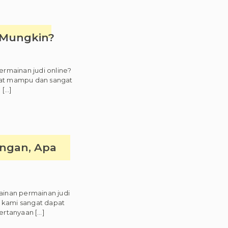
 Mungkin?
rmainan judi online?
ngat mampu dan sangat
 […]
ongan, Apa
inan permainan judi
a kami sangat dapat
ertanyaan […]