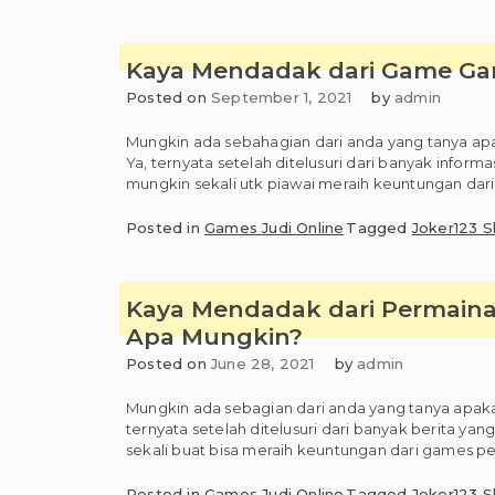
Kaya Mendadak dari Game Gam
Posted on
September 1, 2021
by
admin
Mungkin ada sebahagian dari anda yang tanya 
Ya, ternyata setelah ditelusuri dari banyak info
mungkin sekali utk piawai meraih keuntungan dar
Posted in
Games Judi Online
Tagged
Joker123 S
Kaya Mendadak dari Permaina
Apa Mungkin?
Posted on
June 28, 2021
by
admin
Mungkin ada sebagian dari anda yang tanya apak
ternyata setelah ditelusuri dari banyak berita 
sekali buat bisa meraih keuntungan dari games per
Posted in
Games Judi Online
Tagged
Joker123 S