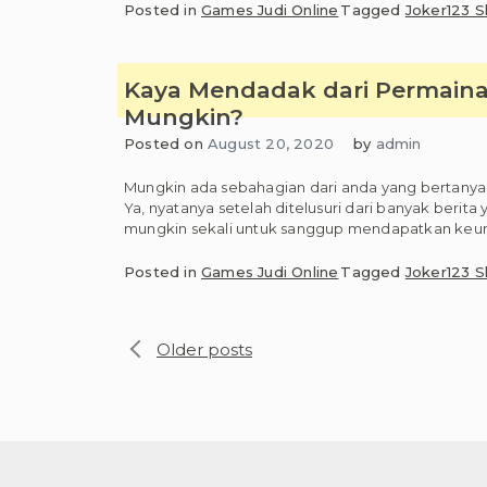
Posted in
Games Judi Online
Tagged
Joker123 S
Kaya Mendadak dari Permaina
Mungkin?
Posted on
August 20, 2020
by
admin
Mungkin ada sebahagian dari anda yang bertany
Ya, nyatanya setelah ditelusuri dari banyak beri
mungkin sekali untuk sanggup mendapatkan keuntu
Posted in
Games Judi Online
Tagged
Joker123 S
Posts
Older posts
navigation