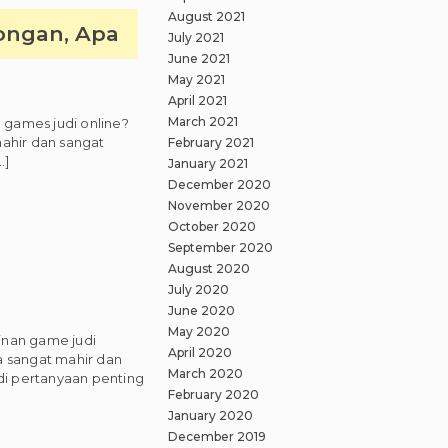
August 2021
ongan, Apa
July 2021
June 2021
May 2021
April 2021
March 2021
games judi online?
mahir dan sangat
February 2021
…]
January 2021
December 2020
November 2020
October 2020
September 2020
August 2020
July 2020
June 2020
May 2020
inan game judi
April 2020
a sangat mahir dan
March 2020
di pertanyaan penting
February 2020
January 2020
December 2019