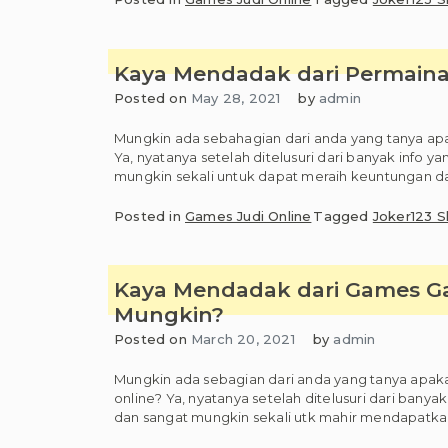
Kaya Mendadak dari Permaina
Posted on
May 28, 2021
by
admin
Mungkin ada sebahagian dari anda yang tanya a
Ya, nyatanya setelah ditelusuri dari banyak info
mungkin sekali untuk dapat meraih keuntungan dar
Posted in
Games Judi Online
Tagged
Joker123 S
Kaya Mendadak dari Games Ga
Mungkin?
Posted on
March 20, 2021
by
admin
Mungkin ada sebagian dari anda yang tanya apa
online? Ya, nyatanya setelah ditelusuri dari ban
dan sangat mungkin sekali utk mahir mendapatkan