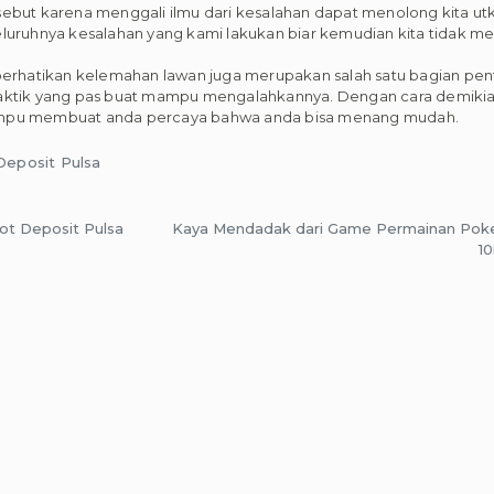
sebut karena menggali ilmu dari kesalahan dapat menolong kita u
eluruhnya kesalahan yang kami lakukan biar kemudian kita tidak m
rhatikan kelemahan lawan juga merupakan salah satu bagian pent
taktik yang pas buat mampu mengalahkannya. Dengan cara demikia
mampu membuat anda percaya bahwa anda bisa menang mudah.
 Deposit Pulsa
ot Deposit Pulsa
Kaya Mendadak dari Game Permainan Poke
1