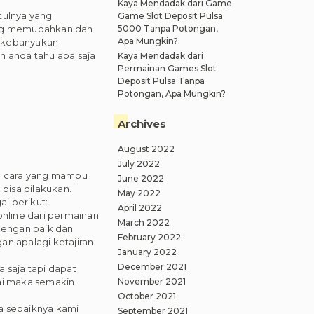
Kaya Mendadak dari Game
tulnya yang
Game Slot Deposit Pulsa
yang memudahkan dan
5000 Tanpa Potongan,
Apa Mungkin?
u kebanyakan
h anda tahu apa saja
Kaya Mendadak dari
Permainan Games Slot
Deposit Pulsa Tanpa
Potongan, Apa Mungkin?
Archives
August 2022
July 2022
ya cara yang mampu
June 2022
bisa dilakukan.
May 2022
i berikut:
April 2022
online dari permainan
March 2022
dengan baik dan
February 2022
n apalagi ketajiran
January 2022
December 2021
 saja tapi dapat
sai maka semakin
November 2021
October 2021
a sebaiknya kami
September 2021