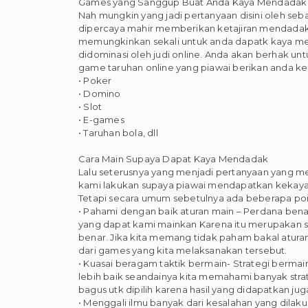
Games yang Sanggup Buat Anda Kaya Mendadak
Nah mungkin yang jadi pertanyaan disini oleh se
dipercaya mahir memberikan ketajiran mendadak 
memungkinkan sekali untuk anda dapatk kaya m
didominasi oleh judi online. Anda akan berhak un
game taruhan online yang piawai berikan anda ke
• Poker
• Domino
• Slot
• E-games
• Taruhan bola, dll
Cara Main Supaya Dapat Kaya Mendadak
Lalu seterusnya yang menjadi pertanyaan yang me
kami lakukan supaya piawai mendapatkan kekayaan
Tetapi secara umum sebetulnya ada beberapa poin
• Pahami dengan baik aturan main – Perdana benar
yang dapat kami mainkan Karena itu merupakan s
benar. Jika kita memang tidak paham bakal atur
dari games yang kita melaksanakan tersebut.
• Kuasai beragam taktik bermain- Strategi bermai
lebih baik seandainya kita memahami banyak stra
bagus utk dipilih karena hasil yang didapatkan j
• Menggali ilmu banyak dari kesalahan yang dila