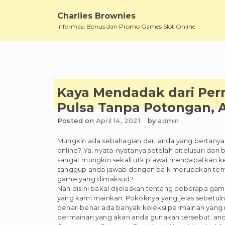
Skip
to
Charlies Brownies
content
Informasi Bonus dan Promo Games Slot Online
Kaya Mendadak dari Per
Pulsa Tanpa Potongan, 
Posted on
April 14, 2021
by
admin
Mungkin ada sebahagian dari anda yang bertany
online? Ya, nyata-nyatanya setelah ditelusuri da
sangat mungkin sekali utk piawai mendapatkan ke
sanggup anda jawab dengan baik merupakan tenta
game yang dimaksud?
Nah disini bakal dijelaskan tentang beberapa gam
yang kami mainkan. Pokoknya yang jelas sebetulny
benar-benar ada banyak koleksi permainan yang 
permainan yang akan anda gunakan tersebut. anda