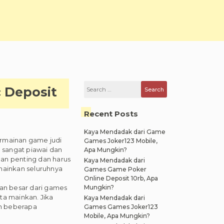
Search
 Deposit
for:
Recent Posts
Kaya Mendadak dari Game
rmainan game judi
Games Joker123 Mobile,
a sangat piawai dan
Apa Mungkin?
aan penting dan harus
Kaya Mendadak dari
mainkan seluruhnya
Games Game Poker
Online Deposit 10rb, Apa
gan besar dari games
Mungkin?
ta mainkan. Jika
Kaya Mendadak dari
an beberapa
Games Games Joker123
Mobile, Apa Mungkin?