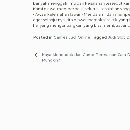
banyak menggali ilmu dari kesalahan tersebut kar
Kami piawai memperbaiki seluruh kesalahan yang 
• Awasi kelemahan lawan- Mendalami dan memperha
agar selanjutnya kita piawai memakai taktik yang 
hal yang menguntungkan yang bisa membuat an
Posted in
Games Judi Online
Tagged
Judi Slot 
Post
Kaya Mendadak dari Game Permainan Cara Da
Mungkin?
navigation