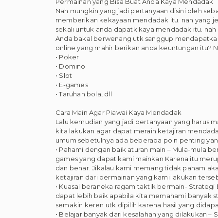
Permainan yang Bisa Buat Anda Kaya Mendadak
Nah mungkin yang jadi pertanyaan disini oleh seb
memberikan kekayaan mendadak itu. nah yang je
sekali untuk anda dapatk kaya mendadak itu. nah 
Anda bakal berwenang utk sanggup mendapatkan b
online yang mahir berikan anda keuntungan itu? 
• Poker
• Domino
• Slot
• E-games
• Taruhan bola, dll
Cara Main Agar Piawai Kaya Mendadak
Lalu kemudian yang jadi pertanyaan yang harus m
kita lakukan agar dapat meraih ketajiran mendada
umum sebetulnya ada beberapa poin penting yang 
• Pahami dengan baik aturan main – Mula-mula ben
games yang dapat kami mainkan Karena itu merup
dan benar. Jikalau kami memang tidak paham ak
ketajiran dari permainan yang kami lakukan terseb
• Kuasai beraneka ragam taktik bermain- Strateg
dapat lebih baik apabila kita memahami banyak s
semakin keren utk dipilih karena hasil yang did
• Belajar banyak dari kesalahan yang dilakukan 