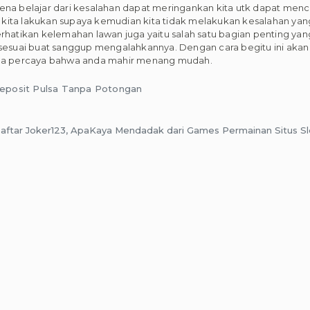
ena belajar dari kesalahan dapat meringankan kita utk dapat mencar
kita lakukan supaya kemudian kita tidak melakukan kesalahan yan
tikan kelemahan lawan juga yaitu salah satu bagian penting yang
sesuai buat sanggup mengalahkannya. Dengan cara begitu ini akan b
da percaya bahwa anda mahir menang mudah.
Deposit Pulsa Tanpa Potongan
ftar Joker123, Apa
Kaya Mendadak dari Games Permainan Situs Slo