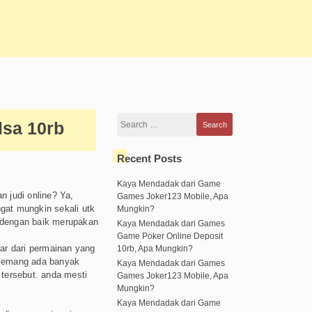
Search
osit Pulsa
for:
Recent Posts
Kaya Mendadak dari Game
inan permainan judi
Games Joker123 Mobile,
mi sangat piawai dan
Apa Mungkin?
an penting dan harus
Kaya Mendadak dari
memainkan semua
Games Game Poker
Online Deposit 10rb, Apa
keuntungan besar dari
Mungkin?
 mampu kami mainkan.
Kaya Mendadak dari
beberapa game yang
Games Games Joker123
Mobile, Apa Mungkin?