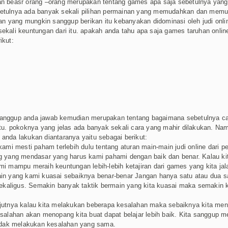
ak
bahagian beasr orang –orang merupakan tentang games apa saja se
 itu. nah yang jelas sebetulnya ada banyak sekali pilihan perma
mendadak itu. nah beberapa permainan yang mungkin sanggup ber
yai wewenang utk mahir mendapatkan banyak sekali keuntungan dar
erikan anda keuntungan itu? Nah diantaranya ialah sebagai berikut:
 mesti sanggup anda jawab kemudian merupakan tentang bagaimana
ti kekayaan mendadak itu. pokoknya yang jelas ada banyak sekali
da beberapa poin penting yang mesti dapat anda lakukan diantara
ng kami mesti paham terlebih dulu tentang aturan main-main judi 
ah salah satu bagian penting yang mendasar yang harus kami paha
l aturan main maka Bagaimana mungkin kami mampu meraih keuntun
 bermain yang kami kuasai sebaiknya benar-benar Jangan hanya satu
ak taktik main-main sekaligus. Semakin banyak taktik bermain yan
dapatkan juga sangat menguntungkan.