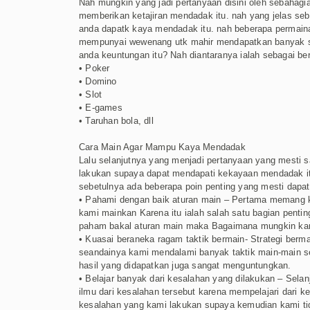
Permainan yang Mampu Buat Anda Kaya Mendad
Nah mungkin yang jadi pertanyaan disini oleh se
dipercaya piawai memberikan ketajiran mendadak
dan memungkinkan sekali utk anda dapatk kaya 
didominasi oleh judi online. Anda dapat mempun
tahu apa saja games taruhan online yang piawai b
• Poker
• Domino
• Slot
• E-games
• Taruhan bola, dll
Cara Main Agar Mampu Kaya Mendadak
Lalu selanjutnya yang menjadi pertanyaan yang
yang sanggup kita lakukan supaya dapat mendapa
dilakukan. Namun dengan cara umum sebetulnya a
berikut:
• Pahami dengan baik aturan main – Pertama mema
permainan yang akan kami mainkan Karena itu ial
benar. Kalau kita benar-benar tidak paham baka
ketajiran dari games yang kita jalankan tersebut.
• Kuasai beraneka ragam taktik bermain- Strategi
dapat lebih baik seandainya kami mendalami bany
semakin keren buat dipilih karena hasil yang di