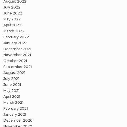
August 2022
July 2022
June 2022
May 2022
April 2022
March 2022
February 2022
January 2022
December 2021
November 2021
October 2021
September 2021
August 2021
July 2021
June 2021
May 2021
April 2021
March 2021
February 2021
January 2021
December 2020
November 2020