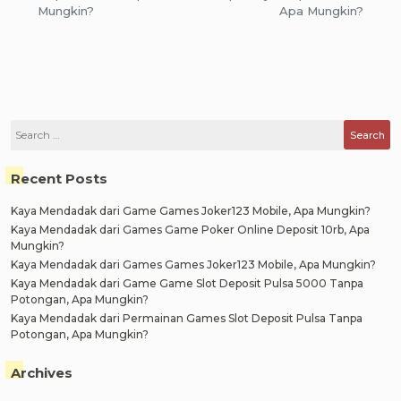
Mungkin?
Apa Mungkin?
Search
for:
Recent Posts
Kaya Mendadak dari Game Games Joker123 Mobile, Apa Mungkin?
Kaya Mendadak dari Games Game Poker Online Deposit 10rb, Apa
Mungkin?
Kaya Mendadak dari Games Games Joker123 Mobile, Apa Mungkin?
Kaya Mendadak dari Game Game Slot Deposit Pulsa 5000 Tanpa
Potongan, Apa Mungkin?
Kaya Mendadak dari Permainan Games Slot Deposit Pulsa Tanpa
Potongan, Apa Mungkin?
Archives