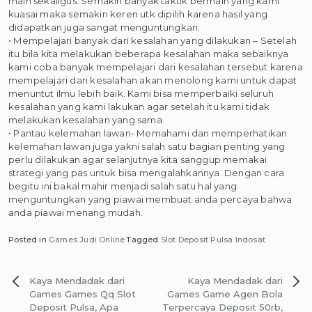
main sekaligus. Semakin banyak taktik bermain yang kami
kuasai maka semakin keren utk dipilih karena hasil yang
didapatkan juga sangat menguntungkan.
• Mempelajari banyak dari kesalahan yang dilakukan – Setelah
itu bila kita melakukan beberapa kesalahan maka sebaiknya
kami coba banyak mempelajari dari kesalahan tersebut karena
mempelajari dari kesalahan akan menolong kami untuk dapat
menuntut ilmu lebih baik. Kami bisa memperbaiki seluruh
kesalahan yang kami lakukan agar setelah itu kami tidak
melakukan kesalahan yang sama.
• Pantau kelemahan lawan- Memahami dan memperhatikan
kelemahan lawan juga yakni salah satu bagian penting yang
perlu dilakukan agar selanjutnya kita sanggup memakai
strategi yang pas untuk bisa mengalahkannya. Dengan cara
begitu ini bakal mahir menjadi salah satu hal yang
menguntungkan yang piawai membuat anda percaya bahwa
anda piawai menang mudah.
Posted in
Games Judi Online
Tagged
Slot Deposit Pulsa Indosat
Post
Kaya Mendadak dari
Kaya Mendadak dari
navigation
Games Games Qq Slot
Games Game Agen Bola
Deposit Pulsa, Apa
Terpercaya Deposit 50rb,