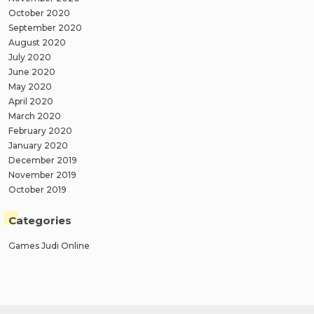
October 2020
September 2020
August 2020
July 2020
June 2020
May 2020
April 2020
March 2020
February 2020
January 2020
December 2019
November 2019
October 2019
Categories
Games Judi Online