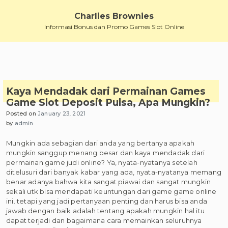
Skip
to
Charlies Brownies
content
Informasi Bonus dan Promo Games Slot Online
Kaya Mendadak dari Permainan Games
Game Slot Deposit Pulsa, Apa Mungkin?
Posted on
January 23, 2021
by
admin
Mungkin ada sebagian dari anda yang bertanya apakah
mungkin sanggup menang besar dan kaya mendadak dari
permainan game judi online? Ya, nyata-nyatanya setelah
ditelusuri dari banyak kabar yang ada, nyata-nyatanya memang
benar adanya bahwa kita sangat piawai dan sangat mungkin
sekali utk bisa mendapati keuntungan dari game game online
ini. tetapi yang jadi pertanyaan penting dan harus bisa anda
jawab dengan baik adalah tentang apakah mungkin hal itu
dapat terjadi dan bagaimana cara memainkan seluruhnya