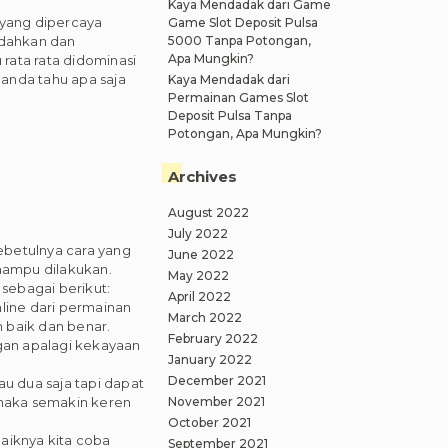
Kaya Mendadak dari Game
 yang dipercaya
Game Slot Deposit Pulsa
udahkan dan
5000 Tanpa Potongan,
Apa Mungkin?
rata rata didominasi
anda tahu apa saja
Kaya Mendadak dari
Permainan Games Slot
Deposit Pulsa Tanpa
Potongan, Apa Mungkin?
Archives
August 2022
July 2022
ebetulnya cara yang
June 2022
 mampu dilakukan.
May 2022
sebagai berikut:
April 2022
line dari permainan
March 2022
 baik dan benar.
February 2022
an apalagi kekayaan
January 2022
December 2021
u dua saja tapi dapat
 maka semakin keren
November 2021
October 2021
aiknya kita coba
September 2021