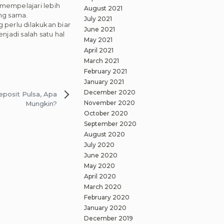
 mempelajari lebih
August 2021
ng sama.
July 2021
perlu dilakukan biar
June 2021
jadi salah satu hal
May 2021
April 2021
March 2021
February 2021
January 2021
December 2020
posit Pulsa, Apa
November 2020
Mungkin?
October 2020
September 2020
August 2020
July 2020
June 2020
May 2020
April 2020
March 2020
February 2020
January 2020
December 2019