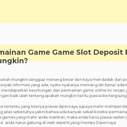
mainan Game Game Slot Deposit P
ungkin?
apakah mungkin sanggup menang besar dan kaya mendadak dari p
ri banyak informasi yang ada, nyata-nyatanya memang lah benar ada
mendapatkan keuntungan dari permainan game online ini. tetapi 
ngan baik ialah tentang apakah mungkin hal itu piawai berlangsun
ame tertentu yang kiranya piawai dipercaya supaya mahir mempero
 jelas sebetulnya yakni bahwa ada banyak sekali koleksi permaina
 games yang mahir anda mainkan, maka anda harus piawai sadari 
t. anda harus gabung di web seperti yang mampu Dipercaya