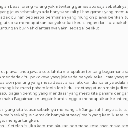
bagian beasr orang –orang yakni tentang games apa saja sebetulnya
yang jelas sebetulnya ada banyak sekali pilihan games yang mem
dak itu. nah beberapa permainan yang mungkin piawai berikan itu 
 utk bisa mendapatkan banyak sekali keuntungan dari itu. apakah 
ntungan itu? Nah diantaranya yakni sebagai berikut:
rus piawai anda jawab setelah itu merupakan tentang bagaimana s
an mendadak itu. pokoknya yang jelas ada banyak sekali cara yang
 poin penting yang mesti dapat anda lakukan diantaranya adalah 
ang kita mesti paham lebih-lebih dulu tentang aturan main judi on
 satu bagian penting yang mendasar yang mesti kita pahami dengan
ain maka Bagaimana mungkin kami sanggup mendapatkan keuntung
ain yang kita kuasai sebaiknya memang lah Janganlah hanya satu ata
ain-main sekaligus. Semakin banyak strategi main yang kami kuasai
angat menguntungkan.
kan – Setelah itu jika kami melakukan beberapa kesalahan maka seb