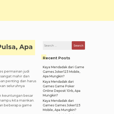
Search
ulsa, Apa
for:
Recent Posts
Kaya Mendadak dari Game
s permainan judi
Games Joker123 Mobile,
 sangat mahir dan
Apa Mungkin?
aan penting dan harus
Kaya Mendadak dari
kan seluruhnya
Games Game Poker
Online Deposit 10rb, Apa
eh keuntungan besar
Mungkin?
mampu kita mainkan.
Kaya Mendadak dari
akan beberapa game
Games Games Joker123
Mobile, Apa Mungkin?