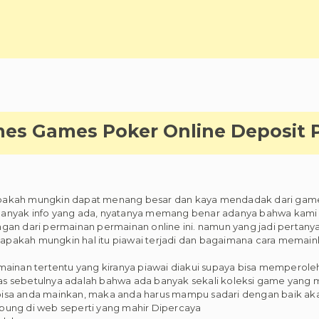
es Games Poker Online Deposit P
apakah mungkin dapat menang besar dan kaya mendadak dari game
ari banyak info yang ada, nyatanya memang benar adanya bahwa kami
gan dari permainan permainan online ini. namun yang jadi pertany
apakah mungkin hal itu piawai terjadi dan bagaimana cara memain
rmainan tertentu yang kiranya piawai diakui supaya bisa memperol
as sebetulnya adalah bahwa ada banyak sekali koleksi game yang 
 bisa anda mainkan, maka anda harus mampu sadari dengan baik 
bung di web seperti yang mahir Dipercaya