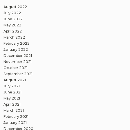
August 2022
July 2022
June 2022
May 2022
April 2022
March 2022
February 2022
January 2022
December 2021
November 2021
October 2021
September 2021
August 2021
July 2021
June 2021
May 2021
April 2021
March 2021
February 2021
January 2021
December 2020