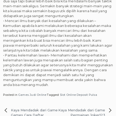
dua saja tapi bakal lebih baik bila kita mendalami banyak taktik
main-main sekaligus. Semakin banyak strategi main-main yang
kita kuasai maka semakin bagus utk dipilih karena hasil yang
didapatkan juga sangat menguntungkan.
• Mencari ilmu banyak dari kesalahan yang dilakukan –
Kemudian apabila kami melakukan beberapa kesalahan maka
sebaiknya kita cobalah banyak mencari ilmu dari kesalahan
tersebut karena menggali ilmu dari kesalahan akan
meringankan kita buat bisa mencari ilmu lebih baik. Kami
piawai memperbaiki seluruh kesalahan yang kami lakukan agar
selanjutnya kita tidak melakukan kesalahan yang sama.
• Pantau kelemahan lawan- Memahami dan memperhatikan
kelemahan lawan juga merupakan salah satu bagian penting
yang butuh dilakukan agar seterusnya kita mahir menggunakan
taktik yang pas untuk piawai mengalahkannya. Dengan cara
demikian ini dapat dapat menjadi salah satu hal yang
menguntungkan yang mampu membuat anda yakin bahwa
anda bisa menang mudah.
Posted in
Games Judi Online
Tagged
Slot Online Deposit Pulsa
Post
Kaya Mendadak dari Game
Kaya Mendadak dari Game
navigation
Games Cara Daftar
Permainan Joker123