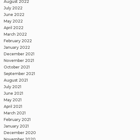
August 2022
July 2022
June 2022
May 2022
April 2022
March 2022
February 2022
January 2022
December 2021
November 2021
October 2021
September 2021
August 2021
July 2021
June 2021
May 2021
April 2021
March 2021
February 2021
January 2021
December 2020
November 2020