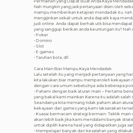
Permainan yang Dapat Buat Anda Kaya Mendada
Nah mungkin yang jadi pertanyaan disini oleh se
mampu memberikan ketajiran mendadak itu. nah 
mengijinkan sekali untuk anda dapatk kaya menda
judi online. Anda dapat berhak utk bisa mendapat
yang sanggup berikan anda keuntungan itu? Nah d
• Poker
• Domino
• Slot
• E-games
• Taruhan bola, dll
Cara Main Biar Mampu Kaya Mendadak
Lalu setelah itu yang menjadi pertanyaan yang h
kita lakukan biar mampu memperoleh kekayaan me
dengan cara umum sebetulnya ada beberapa poin 
• Pahami dengan baik aturan main – Pertama benar
yang bakal kami mainkan Karena itu adalah salah
Seandainya kita memang tidak paham akan atura
kekayaan dari games yang kami laksanakan terse
• Kuasai bermacam strategi bermain- Taktik main
akan lebih baik jika kami mendalami banyak stra
untuk dipilih karena hasil yang didapatkan juga 
• Mempelajari banyak dari kesalahan yang dilaku