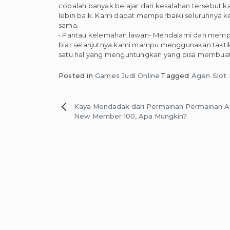
cobalah banyak belajar dari kesalahan tersebut 
lebih baik. Kami dapat memperbaiki seluruhnya k
sama.
• Pantau kelemahan lawan- Mendalami dan memperh
biar selanjutnya kami mampu menggunakan taktik 
satu hal yang menguntungkan yang bisa membua
Posted in
Games Judi Online
Tagged
Agen Slot
Post
Kaya Mendadak dari Permainan Permainan A
New Member 100, Apa Mungkin?
navigation