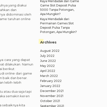
Kaya Mendadak dari Game
lnya yang diakui
Game Slot Deposit Pulsa
dahkan dan
5000 Tanpa Potongan,
Apa Mungkin?
nya didominasi oleh
game taruhan online
Kaya Mendadak dari
Permainan Games Slot
Deposit Pulsa Tanpa
Potongan, Apa Mungkin?
Archives
August 2022
July 2022
ya cara yang dapat
June 2022
pat dilakukan. Namun
May 2022
 berikut:
April 2022
udi online dari game
March 2022
n baik dan benar.
February 2022
n lebih-lebih
January 2022
December 2021
 atau dua saja tapi
maka semakin keren
November 2021
October 2021
 sebaiknya kita
September 2021