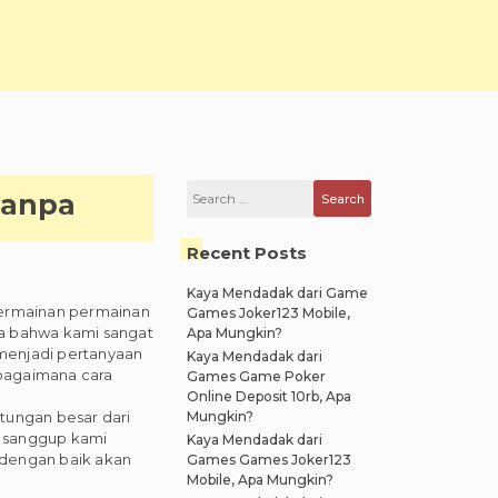
Search
Tanpa
for:
Recent Posts
Kaya Mendadak dari Game
permainan permainan
Games Joker123 Mobile,
nya bahwa kami sangat
Apa Mungkin?
menjadi pertanyaan
Kaya Mendadak dari
 bagaimana cara
Games Game Poker
Online Deposit 10rb, Apa
tungan besar dari
Mungkin?
g sanggup kami
Kaya Mendadak dari
dengan baik akan
Games Games Joker123
Mobile, Apa Mungkin?