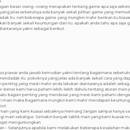
k
bagian beasr orang –orang merupakan tentang game apa saja sebetu
yang jelas sebetulnya ada banyak sekali pilihan game yang memu
dak itu. nah beberapa game yang mungkin mahir berikan itu biasa
kan banyak sekali keuntungan dari itu. apakah anda tahu apa saja 
iantaranya yakni sebagai berikut:
arus piawai anda jawab kemudian yakni tentang bagaimana sebetuln
ndadak itu. pokoknya yang jelas ada banyak sekali cara yang da
penting yang mesti mahir anda lakukan diantaranya adalah sebagai
-benar kami harus paham lebih-lebih dahulu tentang aturan main j
 satu bagian penting yang mendasar yang mesti kami pahami denga
n main maka Bagaimana mungkin kami mahir mendapati keuntunga
but.
-main yang kami kuasai sebaiknya memang Jangan sampai hanya satu
tegi main sekaligus. Semakin banyak taktik main yang kami kuasai 
sangat menguntungkan.
kan – Selanjutnya apabila kami melakukan beberapa kesalahan maka