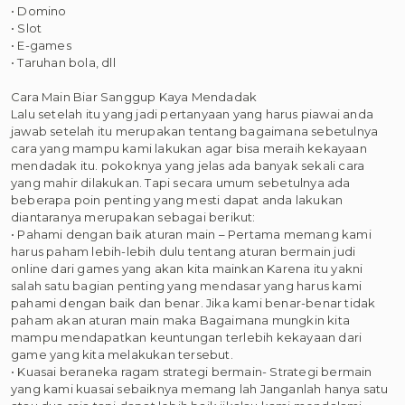
• Domino
• Slot
• E-games
• Taruhan bola, dll
Cara Main Biar Sanggup Kaya Mendadak
Lalu setelah itu yang jadi pertanyaan yang harus piawai anda
jawab setelah itu merupakan tentang bagaimana sebetulnya
cara yang mampu kami lakukan agar bisa meraih kekayaan
mendadak itu. pokoknya yang jelas ada banyak sekali cara
yang mahir dilakukan. Tapi secara umum sebetulnya ada
beberapa poin penting yang mesti dapat anda lakukan
diantaranya merupakan sebagai berikut:
• Pahami dengan baik aturan main – Pertama memang kami
harus paham lebih-lebih dulu tentang aturan bermain judi
online dari games yang akan kita mainkan Karena itu yakni
salah satu bagian penting yang mendasar yang harus kami
pahami dengan baik dan benar. Jika kami benar-benar tidak
paham akan aturan main maka Bagaimana mungkin kita
mampu mendapatkan keuntungan terlebih kekayaan dari
game yang kita melakukan tersebut.
• Kuasai beraneka ragam strategi bermain- Strategi bermain
yang kami kuasai sebaiknya memang lah Janganlah hanya satu