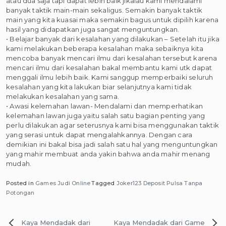
atau dua saja tapi dapat lebih baik jikalau kami mendalami
banyak taktik main-main sekaligus. Semakin banyak taktik
main yang kita kuasai maka semakin bagus untuk dipilih karena
hasil yang didapatkan juga sangat menguntungkan.
• Belajar banyak dari kesalahan yang dilakukan – Setelah itu jika
kami melakukan beberapa kesalahan maka sebaiknya kita
mencoba banyak mencari ilmu dari kesalahan tersebut karena
mencari ilmu dari kesalahan bakal membantu kami utk dapat
menggali ilmu lebih baik. Kami sanggup memperbaiki seluruh
kesalahan yang kita lakukan biar selanjutnya kami tidak
melakukan kesalahan yang sama.
• Awasi kelemahan lawan- Mendalami dan memperhatikan
kelemahan lawan juga yaitu salah satu bagian penting yang
perlu dilakukan agar seterusnya kami bisa menggunakan taktik
yang serasi untuk dapat mengalahkannya. Dengan cara
demikian ini bakal bisa jadi salah satu hal yang menguntungkan
yang mahir membuat anda yakin bahwa anda mahir menang
mudah.
Posted in
Games Judi Online
Tagged
Joker123 Deposit Pulsa Tanpa
Potongan
Post
Kaya Mendadak dari
Kaya Mendadak dari Game