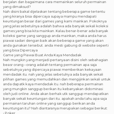
berjalan dan bagaimana cara memainkan seluruh permainan
yang dimaksud?
Nah disini bakal dijelaskan tentang beberapa game tertentu
yang kiranya bisa dipercaya supaya mampu mendapati
keuntungan besar dari games yang kami mainkan. Pokoknya
yang jelas sebetulnya adalah bahwa ada banyak sekali koleksi
games yang bisa kita mainkan. Kalau benar-benar ada banyak
koleksi game yang sanggup anda mainkan, maka anda harus
piawai sadari dengan baik akan beberapa game yang akan
anda gunakan tersebut. anda mesti gabung di website seperti
yang bisa Dipercaya
Game yang Piawai Buat Anda Kaya Mendadak
Nah mungkin yang menjadi pertanyaan disini oleh sebahagian
beasr orang –orang adalah tentang permainan apa saja
sebetulnya yang dipercaya piawai memberikan kekayaan
mendadak itu. nah yang jelas sebetulnya ada banyak sekali
pilihan games yang memudahkan dan mengijinkan sekali untuk
anda dapatk kaya mendadak itu. nah beberapa permainan
yang mungkin sanggup berikan itu kebanyakan didominasi
oleh judi online. Anda akan berhak utk sanggup mendapatkan
banyak sekali keuntungan dari itu. apakah anda tahu apa saja
permainan taruhan online yang sanggup berikan anda
keuntungan itu? Nah diantaranya merupakan sebagai berikut:
• Poker