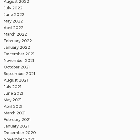
August 2022
July 2022
June 2022
May 2022
April 2022
March 2022
February 2022
January 2022
December 2021
November 2021
October 2021
September 2021
August 2021
July 2021
June 2021
May 2021
April 2021
March 2021
February 2021
January 2021
December 2020
November 2020