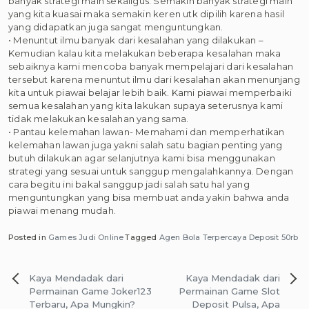
banyak strategi main sekaligus. Semakin banyak strategi main
yang kita kuasai maka semakin keren utk dipilih karena hasil
yang didapatkan juga sangat menguntungkan.
• Menuntut ilmu banyak dari kesalahan yang dilakukan –
Kemudian kalau kita melakukan beberapa kesalahan maka
sebaiknya kami mencoba banyak mempelajari dari kesalahan
tersebut karena menuntut ilmu dari kesalahan akan menunjang
kita untuk piawai belajar lebih baik. Kami piawai memperbaiki
semua kesalahan yang kita lakukan supaya seterusnya kami
tidak melakukan kesalahan yang sama.
• Pantau kelemahan lawan- Memahami dan memperhatikan
kelemahan lawan juga yakni salah satu bagian penting yang
butuh dilakukan agar selanjutnya kami bisa menggunakan
strategi yang sesuai untuk sanggup mengalahkannya. Dengan
cara begitu ini bakal sanggup jadi salah satu hal yang
menguntungkan yang bisa membuat anda yakin bahwa anda
piawai menang mudah.
Posted in
Games Judi Online
Tagged
Agen Bola Terpercaya Deposit 50rb
Post
Kaya Mendadak dari
Kaya Mendadak dari
navigation
Permainan Game Joker123
Permainan Game Slot
Terbaru, Apa Mungkin?
Deposit Pulsa, Apa