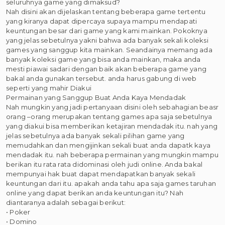
seluruhnya game yang dimaksud?
Nah disini akan dijelaskan tentang beberapa game tertentu
yang kiranya dapat dipercaya supaya mampu mendapati
keuntungan besar dari game yang kami mainkan. Pokoknya
yang jelas sebetulnya yakni bahwa ada banyak sekali koleksi
games yang sanggup kita mainkan. Seandainya memang ada
banyak koleksi game yang bisa anda mainkan, maka anda
mesti piawai sadari dengan baik akan beberapa game yang
bakal anda gunakan tersebut. anda harus gabung di web
seperti yang mahir Diakui
Permainan yang Sanggup Buat Anda Kaya Mendadak
Nah mungkin yang jadi pertanyaan disini oleh sebahagian beasr
orang –orang merupakan tentang games apa saja sebetulnya
yang diakui bisa memberikan ketajiran mendadak itu. nah yang
jelas sebetulnya ada banyak sekali pilihan game yang
memudahkan dan mengijinkan sekali buat anda dapatk kaya
mendadak itu. nah beberapa permainan yang mungkin mampu
berikan itu rata rata didominasi oleh judi online. Anda bakal
mempunyai hak buat dapat mendapatkan banyak sekali
keuntungan dari itu. apakah anda tahu apa saja games taruhan
online yang dapat berikan anda keuntungan itu? Nah
diantaranya adalah sebagai berikut:
• Poker
• Domino