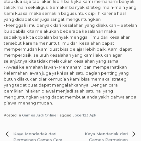
atau dua saja tapi akan lebih baik jika kami memahami banyak
taktik main sekaligus. Semakin banyak strategi main-main yang
kami kuasai maka semakin bagus untuk dipilih karena hasil
yang didapatkan juga sangat menguntungkan.
• Menggali ilmu banyak dari kesalahan yang dilakukan – Setelah
itu apabila kita melakukan beberapa kesalahan maka
sebaiknya kita cobalah banyak menggali ilmu dari kesalahan
tersebut karena menuntut ilmu dari kesalahan dapat
mempermudah kami buat bisa belajar lebih baik. Kami dapat
memperbaiki seluruh kesalahan yang kami lakukan agar
selanjutnya kita tidak melakukan kesalahan yang sama.
• Awasi kelemahan lawan- Memahami dan memperhatikan
kelemahan lawan juga yakni salah satu bagian penting yang
butuh dilakukan biar kemudian kami bisa memakai strategi
yang tepat buat dapat mengalahkannya. Dengan cara
demikian ini akan piawai menjadi salah satu hal yang
menguntungkan yang dapat membuat anda yakin bahwa anda
piawai menang mudah.
Posted in
Games Judi Online
Tagged
Joker123 Apk
Post
Kaya Mendadak dari
Kaya Mendadak dari
navigation
Permainan Games Cara
Games Permainan