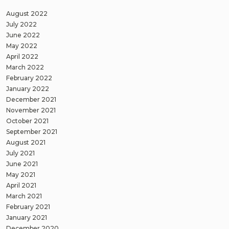
August 2022
July 2022
June 2022
May 2022
April 2022
March 2022
February 2022
January 2022
December 2021
November 2021
October 2021
September 2021
August 2021
July 2021
June 2021
May 2021
April 2021
March 2021
February 2021
January 2021
December 2020