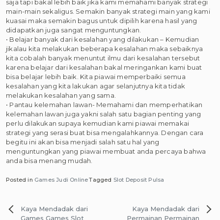
saja tapi bakal lebih baik jika kami memahami banyak strategi
main-main sekaligus. Semakin banyak strategi main yang kami
kuasai maka semakin bagus untuk dipilih karena hasil yang
didapatkan juga sangat menguntungkan.
• Belajar banyak dari kesalahan yang dilakukan – Kemudian
jikalau kita melakukan beberapa kesalahan maka sebaiknya
kita cobalah banyak menuntut ilmu dari kesalahan tersebut
karena belajar dari kesalahan bakal meringankan kami buat
bisa belajar lebih baik. Kita piawai memperbaiki semua
kesalahan yang kita lakukan agar selanjutnya kita tidak
melakukan kesalahan yang sama.
• Pantau kelemahan lawan- Memahami dan memperhatikan
kelemahan lawan juga yakni salah satu bagian penting yang
perlu dilakukan supaya kemudian kami piawai memakai
strategi yang serasi buat bisa mengalahkannya. Dengan cara
begitu ini akan bisa menjadi salah satu hal yang
menguntungkan yang piawai membuat anda percaya bahwa
anda bisa menang mudah.
Posted in
Games Judi Online
Tagged
Slot Deposit Pulsa
Post
Kaya Mendadak dari
Kaya Mendadak dari
navigation
Games Games Slot
Permainan Permainan