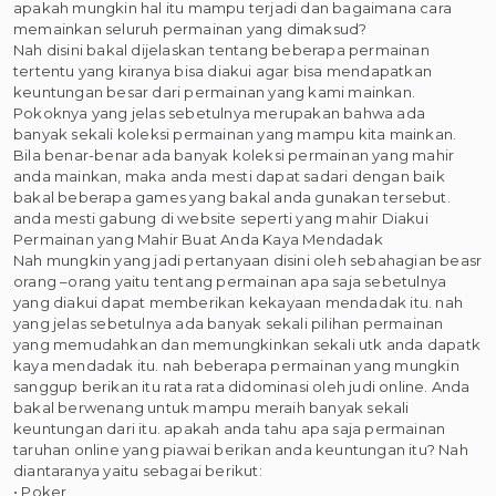
apakah mungkin hal itu mampu terjadi dan bagaimana cara
memainkan seluruh permainan yang dimaksud?
Nah disini bakal dijelaskan tentang beberapa permainan
tertentu yang kiranya bisa diakui agar bisa mendapatkan
keuntungan besar dari permainan yang kami mainkan.
Pokoknya yang jelas sebetulnya merupakan bahwa ada
banyak sekali koleksi permainan yang mampu kita mainkan.
Bila benar-benar ada banyak koleksi permainan yang mahir
anda mainkan, maka anda mesti dapat sadari dengan baik
bakal beberapa games yang bakal anda gunakan tersebut.
anda mesti gabung di website seperti yang mahir Diakui
Permainan yang Mahir Buat Anda Kaya Mendadak
Nah mungkin yang jadi pertanyaan disini oleh sebahagian beasr
orang –orang yaitu tentang permainan apa saja sebetulnya
yang diakui dapat memberikan kekayaan mendadak itu. nah
yang jelas sebetulnya ada banyak sekali pilihan permainan
yang memudahkan dan memungkinkan sekali utk anda dapatk
kaya mendadak itu. nah beberapa permainan yang mungkin
sanggup berikan itu rata rata didominasi oleh judi online. Anda
bakal berwenang untuk mampu meraih banyak sekali
keuntungan dari itu. apakah anda tahu apa saja permainan
taruhan online yang piawai berikan anda keuntungan itu? Nah
diantaranya yaitu sebagai berikut:
• Poker