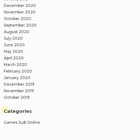
December 2020
November 2020
October 2020
September 2020
August 2020
July 2020
June 2020
May 2020
April 2020
March 2020
February 2020
January 2020
December 2019
November 2019
October 2019
Categories
Games Judi Online