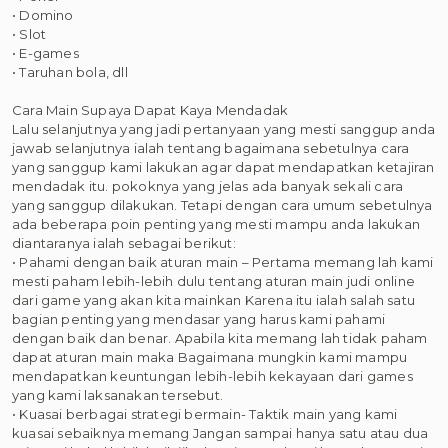
• Domino
• Slot
• E-games
• Taruhan bola, dll
Cara Main Supaya Dapat Kaya Mendadak
Lalu selanjutnya yang jadi pertanyaan yang mesti sanggup anda
jawab selanjutnya ialah tentang bagaimana sebetulnya cara
yang sanggup kami lakukan agar dapat mendapatkan ketajiran
mendadak itu. pokoknya yang jelas ada banyak sekali cara
yang sanggup dilakukan. Tetapi dengan cara umum sebetulnya
ada beberapa poin penting yang mesti mampu anda lakukan
diantaranya ialah sebagai berikut:
• Pahami dengan baik aturan main – Pertama memang lah kami
mesti paham lebih-lebih dulu tentang aturan main judi online
dari game yang akan kita mainkan Karena itu ialah salah satu
bagian penting yang mendasar yang harus kami pahami
dengan baik dan benar. Apabila kita memang lah tidak paham
dapat aturan main maka Bagaimana mungkin kami mampu
mendapatkan keuntungan lebih-lebih kekayaan dari games
yang kami laksanakan tersebut.
• Kuasai berbagai strategi bermain- Taktik main yang kami
kuasai sebaiknya memang Jangan sampai hanya satu atau dua